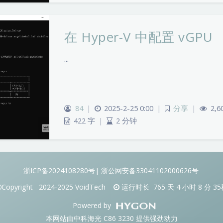
在 Hyper-V 中配置 vGPU
...
84
|
2025-2-25 0:00
|
分享
|
2,6
422 字
|
2 分钟
浙ICP备2024108280号
|
浙公网安备33041102000626号
Copyright
2024-2025
VoidTech
运行时长
765
天
4
小时
8
分
35
Powered by
本网站由中科海光 C86 3230 提供强劲动力