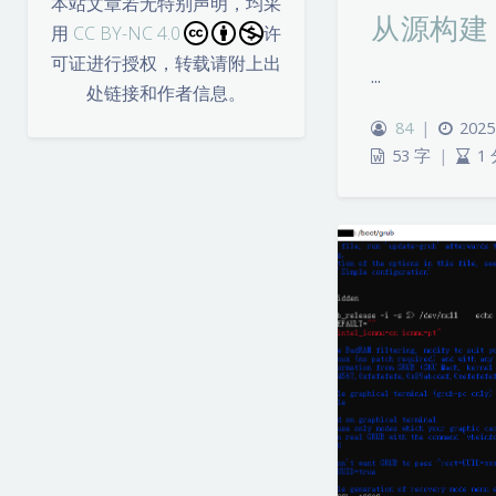
本站文章若无特别声明，均采
从源构建 T
用
CC BY-NC 4.0
许
可证进行授权，转载请附上出
...
处链接和作者信息。
84
|
2025
53 字
|
1