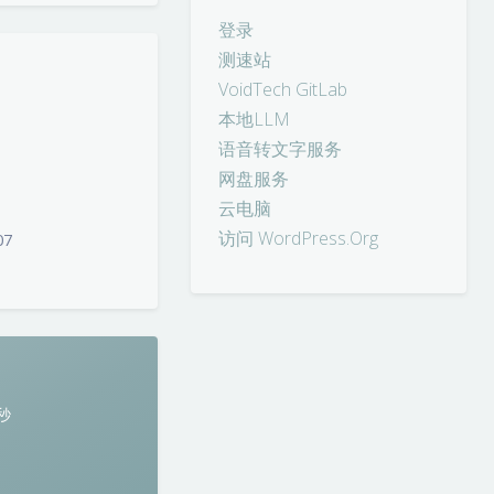
登录
测速站
VoidTech GitLab
本地LLM
语音转文字服务
网盘服务
云电脑
访问 WordPress.Org
07
夜间模式
Sans Serif
Serif
浅阴影
深阴影
秒
关闭
日落
暗化
灰度