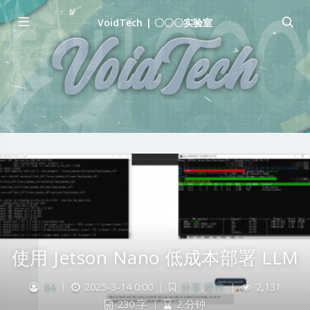
VoidTech | 〇〇〇实验室
使用 Jetson Nano 低成本部署 LLM
84
|
2025-3-14 0:00
|
分享
,
硬件
|
2,131
230 字
|
2 分钟