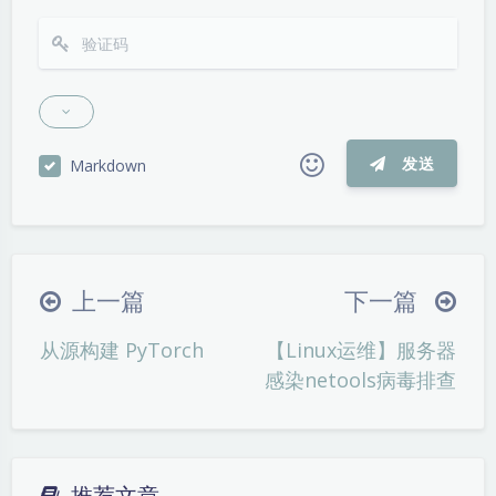
发送
Markdown
|´・ω・)ノ
ヾ(≧∇≦*)ゝ
(☆ω☆)
（╯‵□′）╯︵┴─┴
￣﹃￣
(/ω＼)
上一篇
下一篇
∠( ᐛ 」∠)＿
(๑•̀ㅁ•́ฅ)
→_→
从源构建 PyTorch
【Linux运维】服务器
୧(๑•̀⌄•́๑)૭
٩(ˊᗜˋ*)و
(ノ°ο°)ノ
感染netools病毒排查
(´இ皿இ｀)
⌇●﹏●⌇
(ฅ´ω`ฅ)
(╯°A°)╯︵○○○
φ(￣∇￣o)
ヾ(´･ ･｀｡)ノ"
( ง ᵒ̌皿ᵒ̌)ง⁼³₌₃
(ó﹏ò｡)
推荐文章